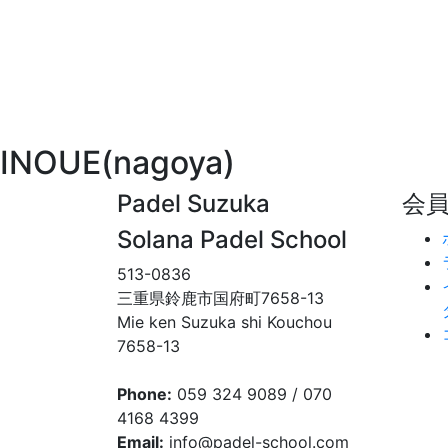
INOUE(nagoya)
Padel Suzuka
会
Solana Padel School
513-0836
三重県鈴鹿市国府町7658-13
Mie ken Suzuka shi Kouchou
7658-13
Phone:
059 324 9089 / 070
4168 4399
Email:
info@padel-school.com