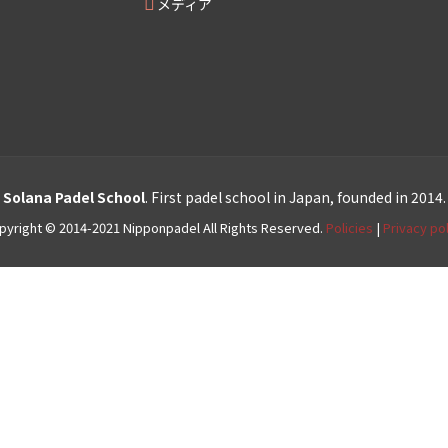
メディア
Solana Padel School
. First padel school in Japan, founded in 2014.
pyright © 2014-2021 Nipponpadel All Rights Reserved.
Policies
|
Privacy pol