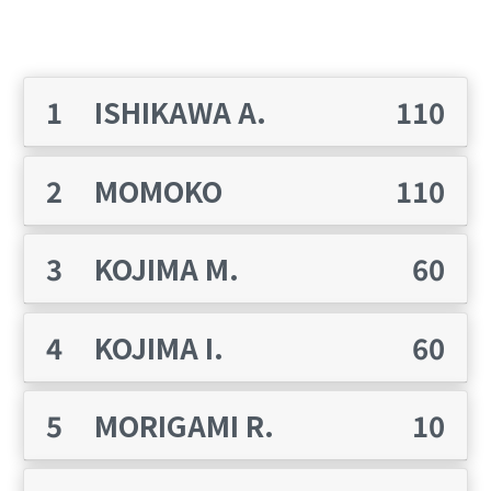
2021 - 8
1
ISHIKAWA A.
110
月
2
MOMOKO
110
3
KOJIMA M.
60
完了
4
KOJIMA I.
60
5
MORIGAMI R.
10