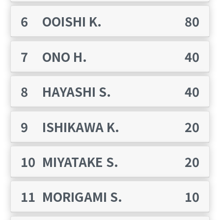
6
OOISHI K.
80
完了
7
ONO H.
40
8
HAYASHI S.
40
9
ISHIKAWA K.
20
10
MIYATAKE S.
20
11
MORIGAMI S.
10