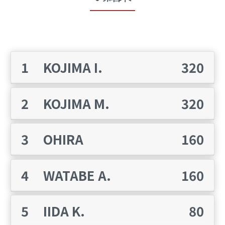
MIX CUP
1
KOJIMA I.
320
2021
2
KOJIMA M.
320
SEASON 1
3
OHIRA
160
4
WATABE A.
160
- 12月
5
IIDA K.
80