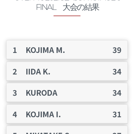
2021
FINAL 大会の結果
SEASON 1
1
KOJIMA M.
39
- 3月
2
IIDA K.
34
3
KURODA
34
完了
4
KOJIMA I.
31