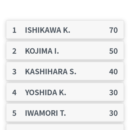
2022 - 10
1
ISHIKAWA K.
70
月
2
KOJIMA I.
50
3
KASHIHARA S.
40
完了
4
YOSHIDA K.
30
5
IWAMORI T.
30