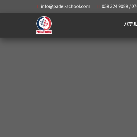
info@padel-school.com
059 324 9089 / 07
パデ