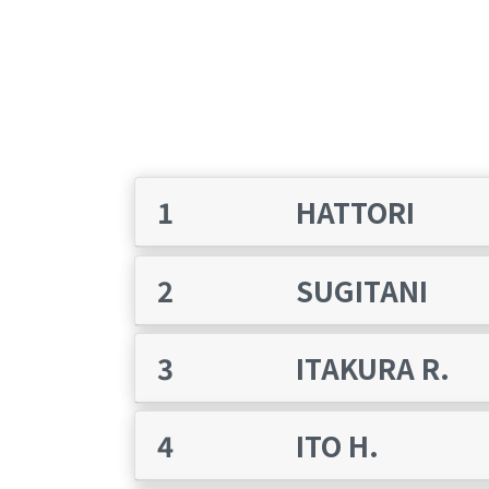
1
HATTORI
2
SUGITANI
3
ITAKURA R.
4
ITO H.