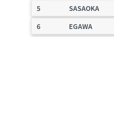
5
SASAOKA
6
EGAWA
7
GOTO A.
8
GOTO B.
9
MOCHIZUKI K.
10
ABE E.