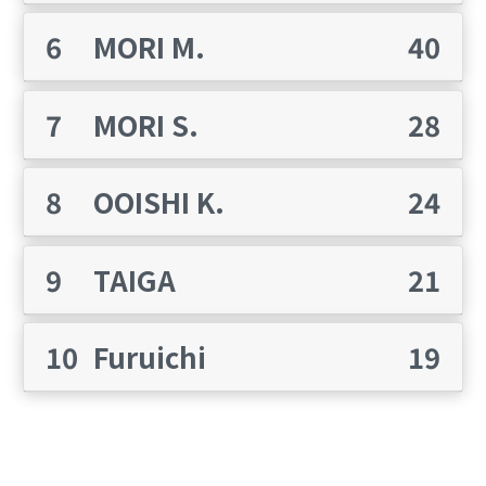
6
MORI M.
40
完了
7
MORI S.
28
8
OOISHI K.
24
9
TAIGA
21
10
Furuichi
19