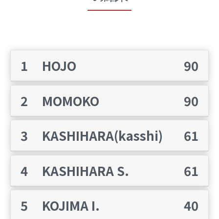
SOLO
1
HOJO
90
2022
2
MOMOKO
90
season2 -
3
KASHIHARA(kasshi)
61
4
KASHIHARA S.
61
11月
5
KOJIMA I.
40