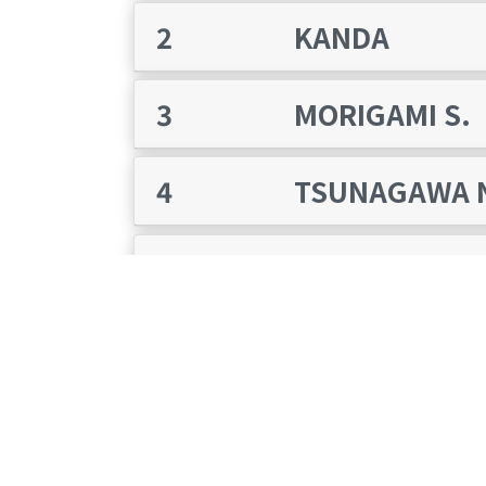
2
KANDA
3
MORIGAMI S.
4
TSUNAGAWA 
5
OOISHI K.
6
YOSHIDA K.