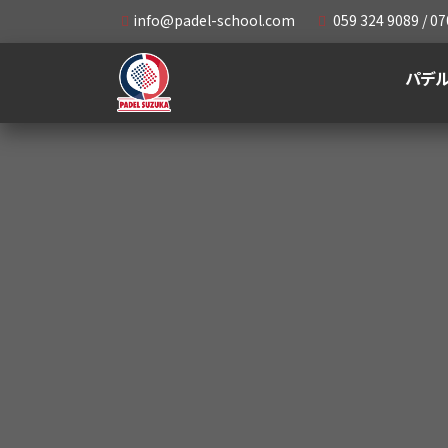
info@padel-school.com
059 324 9089 / 07
パデ