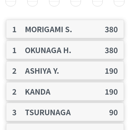
1
MORIGAMI S.
380
1
OKUNAGA H.
380
2
ASHIYA Y.
190
2
KANDA
190
3
TSURUNAGA
90