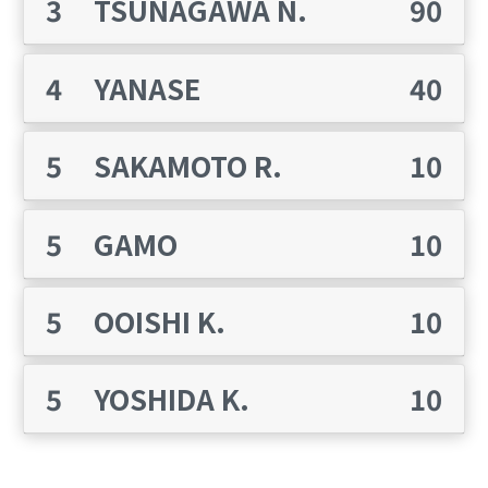
3
TSUNAGAWA N.
90
4
YANASE
40
5
SAKAMOTO R.
10
5
GAMO
10
5
OOISHI K.
10
5
YOSHIDA K.
10