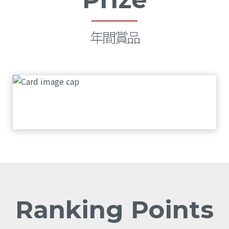
S1-2020
年間賞品
S Series One
Ranking Points