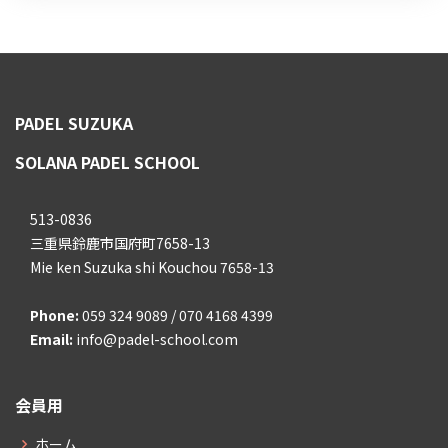
PADEL SUZUKA
SOLANA PADEL SCHOOL
513-0836
三重県鈴鹿市国府町7658-13
Mie ken Suzuka shi Kouchou 7658-13
Phone:
059 324 9089 / 070 4168 4399
Email:
info@padel-school.com
会員用
ホーム